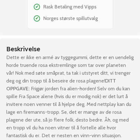
Rask Betaling med Vipps
✔
Norges største spillutvalg
✔
Beskrivelse
Dette er ikke en armé av tyggegummi, dette er en uendelig
horde truende rosa ekstremlinge som tar over planeten
vår! Nok med søte småprat, ta tak i utstyret ditt, vi trenger
deg og din tropp til å beseire de rosa plagene!
DITT
OPPGAVE:
Frigjør jorden fra alien-horden! Selv om du kan
spille Fra Space alene (hvis du er modig nok) er det lurt å
invitere noen venner til å hjelpe deg. Med nettplay kan du
lage en firemanns-tropp. Se, det er mange av de rosa
plagene der ute, så jo flere folk, desto bedre. Åh, og med
en tropp vil du ha noen vitner til å fortelle alle hvor
fantastisk du er. Det er nesten en vinn-vinn situasjon.