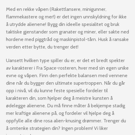
Med en rekke våpen (Rakettlansere, minigunner,
flammekastere og mer!) er det ingen unnskyldning for ikke
å utrydde alienene! Bygg din ideelle spesialitet og bruk
taktiske gjenstander som granater og miner, eller sakte ned
hordene med piggtråd og maskinpistol-tårn. Husk å ransake
verden etter bytte, du trenger det!
Uansett hvilken type spiller du er, er det et bredt spekter
av karakterer i Fra Space-rosteren, hver med sin egen unike
evne og våpen. Finn den perfekte balansen med vennene
dine når du bygger den ultimate supertroppen. Når du går
opp i nivå, vil du kunne feste spesielle fordeler til
karakteren din, som hjelper deg å meistre kunsten å
ødelegge alienene. Du må finne måter å bekjempe stadig
mer kraftige alienene på, og fordeler vil hjelpe deg å
oppfylle alle dine rosa alien-knusing drømmer. Trenger du
å omtenke strategien din? Ingen problem! Vi liker