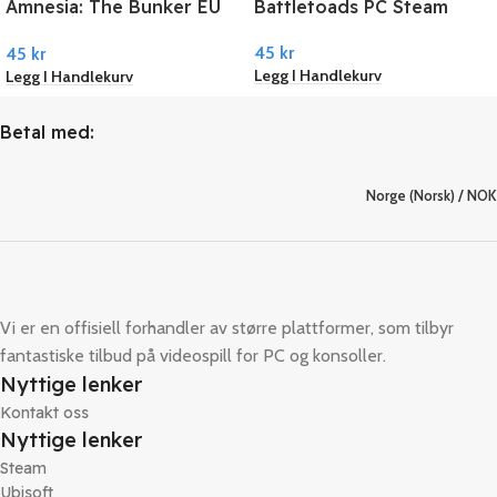
Amnesia: The Bunker EU
Battletoads PC Steam
PC Steam
45
kr
45
kr
Legg I Handlekurv
Legg I Handlekurv
Betal med:
Norge (Norsk) / NOK
Vi er en offisiell forhandler av større plattformer, som tilbyr
fantastiske tilbud på videospill for PC og konsoller.
Nyttige lenker
Kontakt oss
Nyttige lenker
Steam
Ubisoft