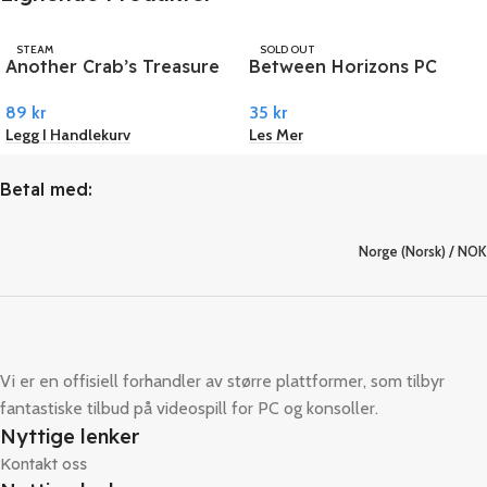
STEAM
SOLD OUT
Another Crab’s Treasure
Between Horizons PC
STEAM
PC Steam
Steam
89
kr
35
kr
Legg I Handlekurv
Les Mer
Betal med:
Norge (Norsk) / NOK
Vi er en offisiell forhandler av større plattformer, som tilbyr
fantastiske tilbud på videospill for PC og konsoller.
Nyttige lenker
Kontakt oss