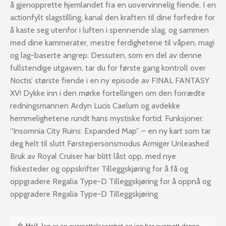
å gjenopprette hjemlandet fra en uovervinnelig fiende. I en
actionfylt slagstilling, kanal den kraften til dine forfedre for
å kaste seg utenfor i luften i spennende slag, og sammen
med dine kammerater, mestre ferdighetene til våpen, magi
og lag-baserte angrep. Dessuten, som en del av denne
fullstendige utgaven, tar du for første gang kontroll over
Noctis’ største fiende i en ny episode av FINAL FANTASY
XV! Dykke inn i den mørke fortellingen om den forrædte
redningsmannen Ardyn Lucis Caelum og avdekke
hemmelighetene rundt hans mystiske fortid. Funksjoner:
“Insomnia City Ruins: Expanded Map” – en ny kart som tar
deg helt til slutt Førstepersonsmodus Armiger Unleashed
Bruk av Royal Cruiser har blitt låst opp, med nye
fiskesteder og oppskrifter Tilleggskjøring for å få og
oppgradere Regalia Type-D Tilleggskjøring for å oppnå og
oppgradere Regalia Type-D Tilleggskjøring