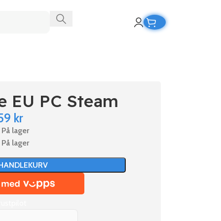
ge EU PC Steam
59
kr
På lager
På lager
 HANDLEKURV
rustpilot