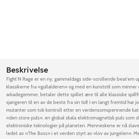
Beskrivelse
Fight’N Rage er en ny, gammeldags side-scrollende beat’em up-s
klassikerne fra «gullalderen» og med en kunststil som minner
arkadegemmer, betaler dette spillet ære til alle klassiske spil
sjangeren til en av de beste fra sin tid! I en langt fremtid har j
mutanter som tok kontroll etter en verdensomspennende kat
«den store puls», en global skala elektromagnetisk puls som sl
elektroniske teknologier på planeten. Menneskene er nå slav
ledet av «The Boss» i et verden styrt av «lov av jungelen». Me