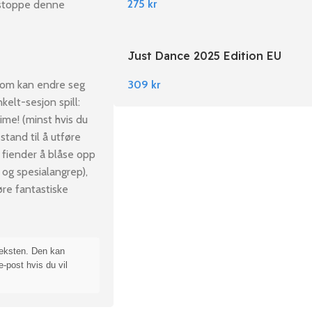
275
kr
å stoppe denne
Just Dance 2025 Edition EU
Nintendo Switch
 som kan endre seg
309
kr
kelt-sesjon spill:
ime! (minst hvis du
stand til å utføre
 fiender å blåse opp
 og spesialangrep),
øre fantastiske
teksten. Den kan
e-post hvis du vil