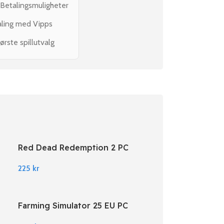
 Betalingsmuligheter
aling med Vipps
ørste spillutvalg
Red Dead Redemption 2 PC
Rockstar Digital Download
225
kr
Farming Simulator 25 EU PC
Steam