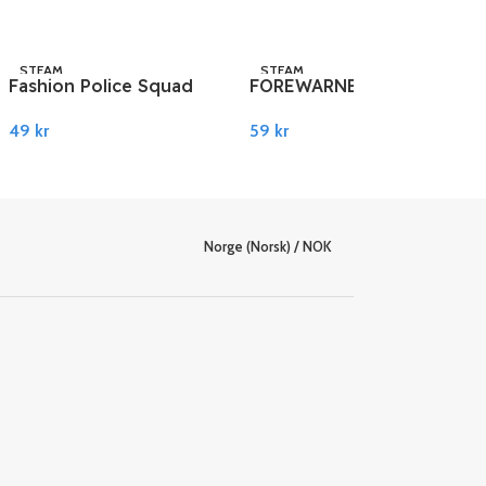
STEAM
STEAM
Fashion Police Squad
FOREWARNED EU PC
PC Steam
Steam
49
kr
59
kr
Legg I Handlekurv
Legg I Handlekurv
Norge (Norsk) / NOK