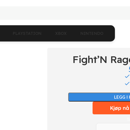
PLAYSTATION
XBOX
NINTENDO
Fight’N Ra
LEGG I
T