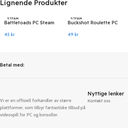
Lignende Produkter
STEAM
STEAM
Battletoads PC Steam
Buckshot Roulette PC
Steam
45
kr
49
kr
Legg I Handlekurv
Legg I Handlekurv
Betal med:
Nyttige lenker
Vi er en offisiell forhandler av større
Kontakt oss
plattformer, som tilbyr fantastiske tilbud på
videospill for PC og konsoller.