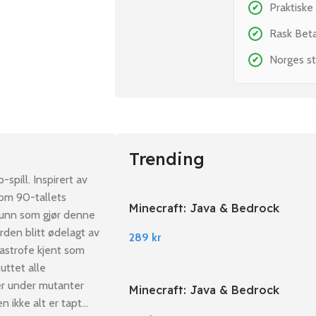
Praktiske
✔
Rask Bet
✔
Norges st
✔
Trending
pill. Inspirert av
 om 90-tallets
Minecraft: Java & Bedrock
lfunn som gjør denne
Edition PC Windows
orden blitt ødelagt av
289
kr
astrofe kjent som
uttet alle
er under mutanter
Minecraft: Java & Bedrock
n ikke alt er tapt…
Edition EU PC Windows