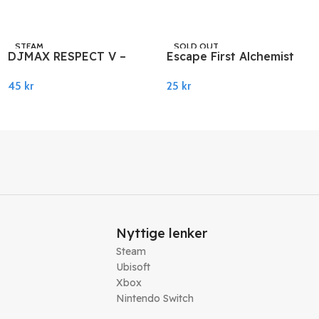
STEAM
SOLD OUT
DJMAX RESPECT V –
Escape First Alchemist
STEAM
Cytus Pack DLC PC
PC Steam
45
kr
25
kr
Steam
Legg I Handlekurv
Les Mer
Nyttige lenker
Steam
Ubisoft
Xbox
Nintendo Switch