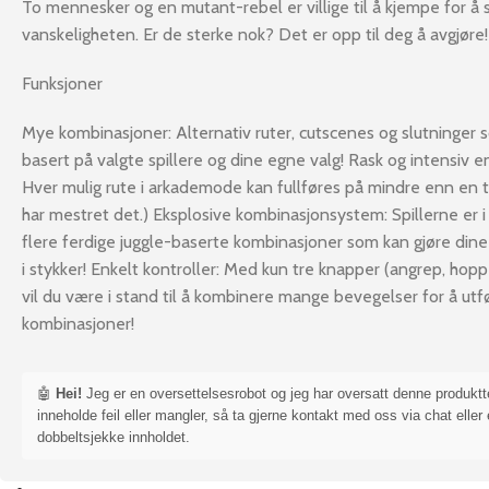
To mennesker og en mutant-rebel er villige til å kjempe for 
vanskeligheten. Er de sterke nok? Det er opp til deg å avgjøre!
Funksjoner
Mye kombinasjoner: Alternativ ruter, cutscenes og slutninger
basert på valgte spillere og dine egne valg! Rask og intensiv en
Hver mulig rute i arkademode kan fullføres på mindre enn en t
har mestret det.) Eksplosive kombinasjonsystem: Spillerne er i 
flere ferdige juggle-baserte kombinasjoner som kan gjøre dine
i stykker! Enkelt kontroller: Med kun tre knapper (angrep, hopp
vil du være i stand til å kombinere mange bevegelser for å utf
kombinasjoner!
🤖
Hei!
Jeg er en oversettelsesrobot og jeg har oversatt denne produkt
inneholde feil eller mangler, så ta gjerne kontakt med oss via chat eller 
dobbeltsjekke innholdet.