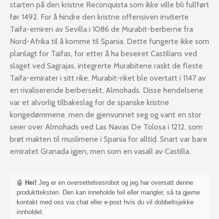
starten på den kristne Reconquista som ikke ville bli fullført
før 1492. For å hindre den kristne offensiven inviterte
Taifa-emiren av Sevilla i 1086 de Murabit-berberne fra
Nord-Afrika til å komme til Spania. Dette fungerte ikke som
planlagt for Taifas, for etter å ha beseiret Castilians ved
slaget ved Sagrajas, integrerte Murabitene raskt de fleste
Taifa-emirater i sitt rike. Murabit-riket ble overtatt i 1147 av
en rivaliserende berbersekt, Almohads. Disse hendelsene
var et alvorlig tilbakeslag for de spanske kristne
kongedømmene, men de gjenvunnet seg og vant en stor
seier over Almohads ved Las Navas De Tolosa i 1212, som
brøt makten til muslimene i Spania for alltid. Snart var bare
emiratet Granada igjen, men som en vasall av Castilla.
🤖
Hei!
Jeg er en oversettelsesrobot og jeg har oversatt denne
produktteksten. Den kan inneholde feil eller mangler, så ta gjerne
kontakt med oss via chat eller e-post hvis du vil dobbeltsjekke
innholdet.