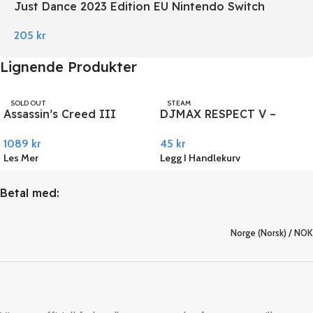
Just Dance 2023 Edition EU Nintendo Switch
205
kr
Lignende Produkter
SOLD OUT
STEAM
Assassin’s Creed III
DJMAX RESPECT V –
UBISOFT
Remastered PC Ubisoft
Cytus Pack DLC PC Steam
1089
kr
45
kr
Connect
Les Mer
Legg I Handlekurv
Betal med:
Norge (Norsk) / NOK