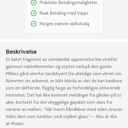
Praktiske Betalingsmuligheter
✔
Rask Betaling med Vipps
✔
Norges største spillutvalg
✔
Beskrivelse
Et hatet fragment av utenlandsk opprinnelse har streifet
gjennom nattehimmelen og styrtet ned på den gamle
Millers gård utenfor landsbyen! De uheldige som vitnet om
Kometen sin ankomst, er blitt blinda av det de kan beskrive
som en skiftende, flygtig farge av forferdeligvis irriterende
intensitet. Det har ikke kommet meldinger fra gården på to
uker, bortsett fra det uhyggelige gøyalen som ekes fra
ruinene av møllen…“Når menn håndhilser med tiden, knuser
tiden dem som tumbler; små stykker glass.”― Abu al-Ala
al-Ma’arri