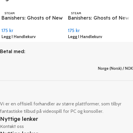
STEAM
STEAM
Banishers: Ghosts of New
Banishers: Ghosts of New
Eden EU PC Steam
Eden PC Steam
175
kr
175
kr
Legg I Handlekurv
Legg I Handlekurv
Betal med:
Norge (Norsk) / NOK
Vi er en offisiell forhandler av større plattformer, som tilbyr
fantastiske tilbud på videospill for PC og konsoller.
Nyttige lenker
Kontakt oss