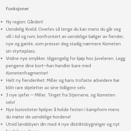
Funksjoner
Ny region: Gården!
Uendelig Kveld: Overlev så lenge du kan mens du går seg
vill i tid og rom, konfrontert av uendelige bølger av fiender,
nye og gamle, som presser deg stadig nærmere Kometen
sin styrteplass.
Vridne nye smykker, tilgjengelig for kjøp hos Juveleren. Legg
pengene dine bort—han handler bare med
Kometenfragmenter!
Helt ny fiendenhet: Miller og hans trofaste arbeidere har
blitt rare skjeletter av sine tidligere selv.
3 nye sjefer – Miller, Tinget fra Stjernene, og Kometen
selv!
Nye kuriositeter hjelper å holde festen i kampform mens
du møter de uendelige hordene!
Utvid landsbyen din med 4 nye distriktsbygninger og nyt