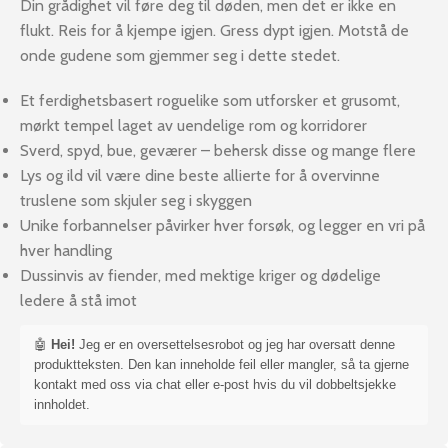
Din grådighet vil føre deg til døden, men det er ikke en
flukt. Reis for å kjempe igjen. Gress dypt igjen. Motstå de
onde gudene som gjemmer seg i dette stedet.
Et ferdighetsbasert roguelike som utforsker et grusomt,
mørkt tempel laget av uendelige rom og korridorer
Sverd, spyd, bue, geværer – behersk disse og mange flere
Lys og ild vil være dine beste allierte for å overvinne
truslene som skjuler seg i skyggen
Unike forbannelser påvirker hver forsøk, og legger en vri på
hver handling
Dussinvis av fiender, med mektige kriger og dødelige
ledere å stå imot
🤖
Hei!
Jeg er en oversettelsesrobot og jeg har oversatt denne
produktteksten. Den kan inneholde feil eller mangler, så ta gjerne
kontakt med oss via chat eller e-post hvis du vil dobbeltsjekke
innholdet.