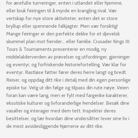
for ærefulle turneringer, enten i utlandet eller hjemme,
eller bruk feiringen til å myrde en krangling rival. Vær
vertskap for nye store aktiviteter, enten det er store
bryllup eller spennende falkjagter. Men vær forsiktig!
Mange feiringer er den perfekte dekke for et djevelsk
skummel plan mot fiender… eller familie. Crusader Kings III:
Tours & Tournaments presenterer en modig, ny
middelalderverden av prøvelser og utfordringer, gjerninger
og eventyr, og forfriskende historiefortelling. Vær klar for
eventyr. Rastløse føtter fører deres herre langt og bredt.
Reiser, og oppdag ditt rike i detalj med din egen personlige
episke tur. Velg ut din følge og tilpass din rute nøye. Veien
foran kan være lang, men er fylt med fargerike karakterer,
eksotiske kulturer og livforanderlige hendelser. Besøk dine
vasaller og interager med dem tett. Inspekter deres
besittelser, og lær hvordan dine undersåtter lever sine liv i
de mest avsidesliggende hjørnene av ditt rike.