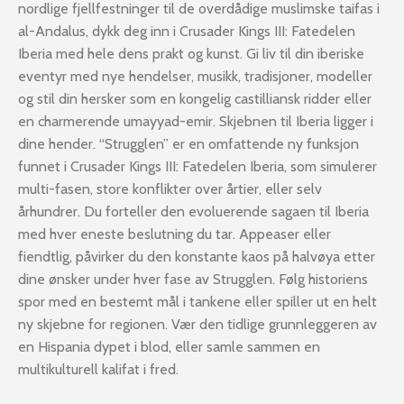
nordlige fjellfestninger til de overdådige muslimske taifas i
al-Andalus, dykk deg inn i Crusader Kings III: Fatedelen
Iberia med hele dens prakt og kunst. Gi liv til din iberiske
eventyr med nye hendelser, musikk, tradisjoner, modeller
og stil din hersker som en kongelig castilliansk ridder eller
en charmerende umayyad-emir. Skjebnen til Iberia ligger i
dine hender. “Strugglen” er en omfattende ny funksjon
funnet i Crusader Kings III: Fatedelen Iberia, som simulerer
multi-fasen, store konflikter over årtier, eller selv
århundrer. Du forteller den evoluerende sagaen til Iberia
med hver eneste beslutning du tar. Appeaser eller
fiendtlig, påvirker du den konstante kaos på halvøya etter
dine ønsker under hver fase av Strugglen. Følg historiens
spor med en bestemt mål i tankene eller spiller ut en helt
ny skjebne for regionen. Vær den tidlige grunnleggeren av
en Hispania dypet i blod, eller samle sammen en
multikulturell kalifat i fred.