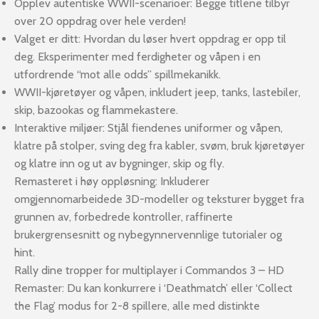
Opplev autentiske WWII-scenarioer: Begge titlene tilbyr
over 20 oppdrag over hele verden!
Valget er ditt: Hvordan du løser hvert oppdrag er opp til
deg. Eksperimenter med ferdigheter og våpen i en
utfordrende “mot alle odds” spillmekanikk.
WWII-kjøretøyer og våpen, inkludert jeep, tanks, lastebiler,
skip, bazookas og flammekastere.
Interaktive miljøer: Stjål fiendenes uniformer og våpen,
klatre på stolper, sving deg fra kabler, svøm, bruk kjøretøyer
og klatre inn og ut av bygninger, skip og fly.
Remasteret i høy oppløsning: Inkluderer
omgjennomarbeidede 3D-modeller og teksturer bygget fra
grunnen av, forbedrede kontroller, raffinerte
brukergrensesnitt og nybegynnervennlige tutorialer og
hint.
Rally dine tropper for multiplayer i Commandos 3 – HD
Remaster: Du kan konkurrere i ‘Deathmatch’ eller ‘Collect
the Flag’ modus for 2-8 spillere, alle med distinkte