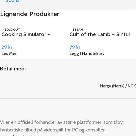
205
kr
Lignende Produkter
SOLD OUT
STEAM
Cooking Simulator –
Cult of the Lamb – Sinful
STEAM
Shelter DLC PC Steam
Pack DLC PC Steam
29
kr
79
kr
Les Mer
Legg I Handlekurv
Betal med:
Norge (Norsk) / NOK
Vi er en offisiell forhandler av større plattformer, som tilbyr
fantastiske tilbud på videospill for PC og konsoller.