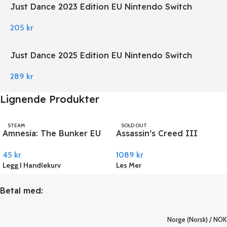
Just Dance 2023 Edition EU Nintendo Switch
205
kr
Just Dance 2025 Edition EU Nintendo Switch
289
kr
Lignende Produkter
STEAM
SOLD OUT
Amnesia: The Bunker EU
Assassin’s Creed III
UBISOFT
PC Steam
Remastered PC Ubisoft
45
kr
1089
kr
Connect
Legg I Handlekurv
Les Mer
Betal med:
Norge (Norsk) / NOK