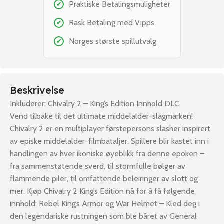
Praktiske Betalingsmuligheter
✔
Rask Betaling med Vipps
✔
Norges største spillutvalg
✔
Beskrivelse
Inkluderer: Chivalry 2 – King’s Edition Innhold DLC
Vend tilbake til det ultimate middelalder-slagmarken!
Chivalry 2 er en multiplayer førstepersons slasher inspirert
av episke middelalder-filmbataljer. Spillere blir kastet inn i
handlingen av hver ikoniske øyeblikk fra denne epoken –
fra sammenstøtende sverd, til stormfulle bølger av
flammende piler, til omfattende beleiringer av slott og
mer. Kjøp Chivalry 2 King’s Edition nå for å få følgende
innhold: Rebel King’s Armor og War Helmet – Kled deg i
den legendariske rustningen som ble båret av General