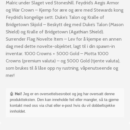
Malric under Slaget ved Stoneshill. Feydrid’s Aegis Armor
og War Crown – Kjemp for ære og ære med Stewards kong
Feydrid’s kongelige sett. Duke’s Talon og Kralle of
Bridgetown Skjold – Beskytt deg med Duke’s Talon (Mason
Shield) og Kralle of Bridgetown (Agathian Shield).
Surrender Flag Novelte Item – Lev for å kjempe en annen
dag med dette novelte-objektet, lagt til i din spawn-in
inventar. 1000 Crowns + 5000 Gold – Motta 1000
Crowns (premium valuta) – og 5000 Gold (tjente valuta),
som brukes til å låse opp ny rustning, våpenutseende og
mer!
🤖
Hei!
Jeg er en oversettelsesrobot og jeg har oversatt denne
produktteksten. Den kan inneholde feil eller mangler, så ta gjerne
kontakt med oss via chat eller e-post hvis du vil dobbeltsjekke
innholdet.