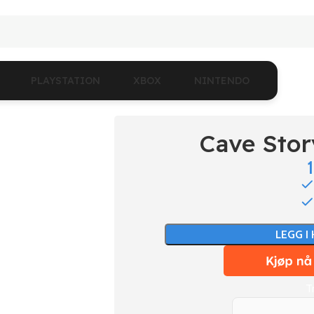
PLAYSTATION
XBOX
NINTENDO
Cave Sto
LEGG I
T