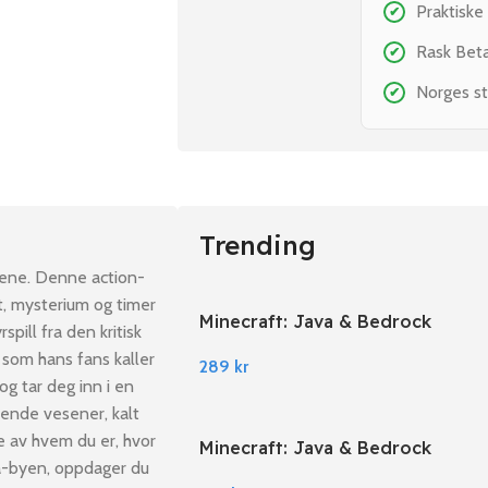
Praktiske
✔
Rask Bet
✔
Norges st
✔
Trending
idene. Denne action-
et, mysterium og timer
Minecraft: Java & Bedrock
pill fra den kritisk
Edition PC Windows
 som hans fans kaller
289
kr
g tar deg inn i en
nende vesener, kalt
e av hvem du er, hvor
Minecraft: Java & Bedrock
ga-byen, oppdager du
Edition EU PC Windows