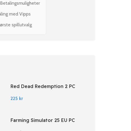
 Betalingsmuligheter
aling med Vipps
ørste spillutvalg
Red Dead Redemption 2 PC
Rockstar Digital Download
225
kr
Farming Simulator 25 EU PC
Steam