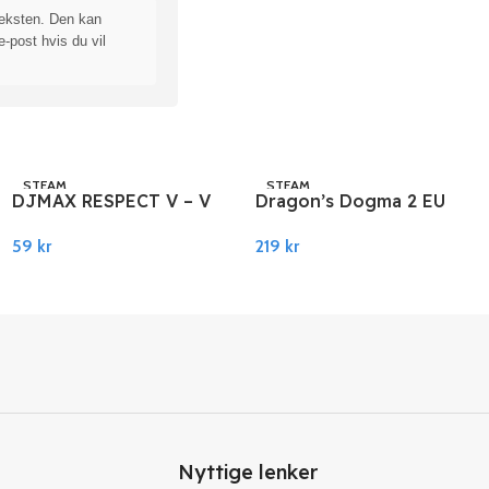
teksten. Den kan
e-post hvis du vil
STEAM
STEAM
DJMAX RESPECT V – V
Dragon’s Dogma 2 EU
EXTENSION II PACK
PC Steam
59
kr
219
kr
DLC PC Steam
Legg I Handlekurv
Legg I Handlekurv
Nyttige lenker