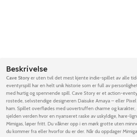
Beskrivelse
Cave Story
er uten tvil det mest kjente indie-spillet av alle t
eventyrspill har en helt unik historie som er full av personligh
med hurtig og spennende spill. Cave Story er et action-eventyrs
rostede, selvstendige designeren Daisuke Amaya – eller Pixel
ham. Spillet overflødes med uovertruffen charme og karakter, o
sjelden verden hvor en nyanseret raske av uskyldige, hare-lig
Mimigas, løper fritt. Du våkner opp i en mørk grotte uten minn
du kommer fra eller hvorfor du er der. Når du oppdager Mimi