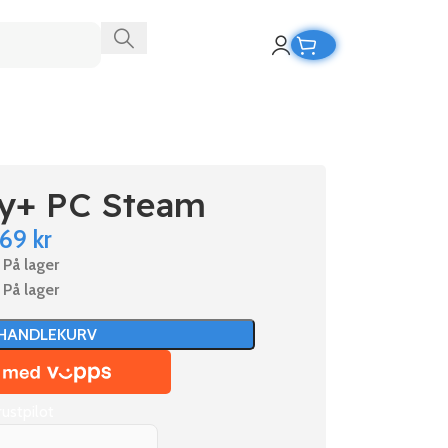
ry+ PC Steam
169
kr
På lager
På lager
 HANDLEKURV
rustpilot