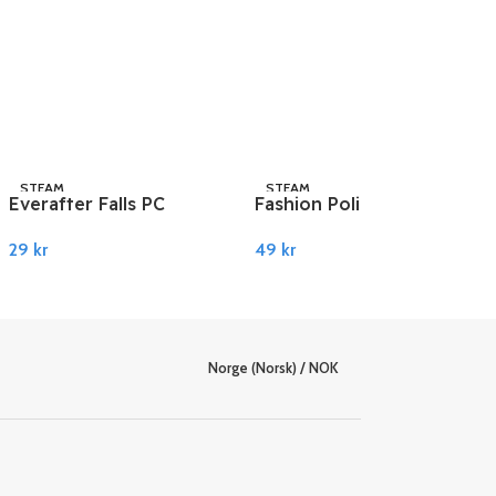
STEAM
STEAM
Everafter Falls PC
Fashion Police Squad
Steam
PC Steam
29
kr
49
kr
Legg I Handlekurv
Legg I Handlekurv
Norge (Norsk) / NOK