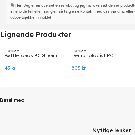
🤖
Hei!
Jeg er en oversettelsesrobot og jeg har oversatt denne produkt
inneholde feil eller mangler, så ta gjerne kontakt med oss via chat eller 
dobbeltsjekke innholdet.
Lignende Produkter
STEAM
STEAM
Battletoads PC Steam
Demonologist PC
Steam
45
kr
805
kr
Legg I Handlekurv
Legg I Handlekurv
Betal med:
Nyttige lenker