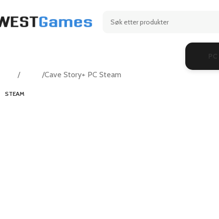
PC
Hjem
Action
Cave Story+ PC Steam
STEAM