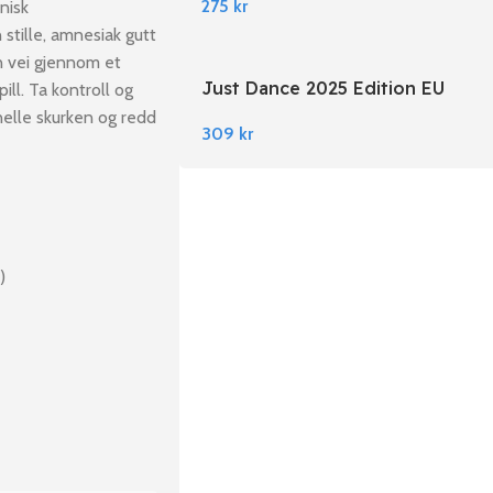
275
kr
nisk
stille, amnesiak gutt
in vei gjennom et
Just Dance 2025 Edition EU
ll. Ta kontroll og
Nintendo Switch
elle skurken og redd
309
kr
)