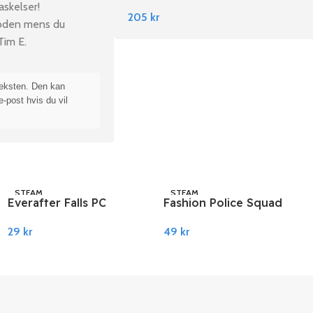
Nintendo Switch
askelser!
205
kr
ioden mens du
Tim E.
teksten. Den kan
e-post hvis du vil
STEAM
STEAM
Everafter Falls PC
Fashion Police Squad
Steam
PC Steam
29
kr
49
kr
Legg I Handlekurv
Legg I Handlekurv