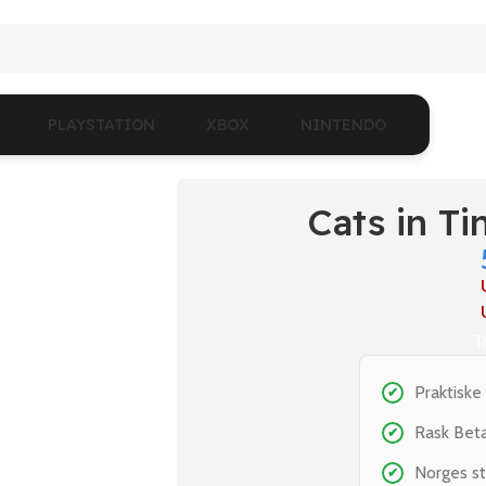
PLAYSTATION
XBOX
NINTENDO
Cats in T
T
Praktiske
✔
Rask Bet
✔
Norges st
✔