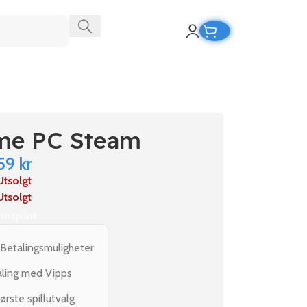
ime PC Steam
59
kr
Utsolgt
Utsolgt
rustpilot
 Betalingsmuligheter
aling med Vipps
ørste spillutvalg