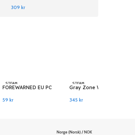
Nintendo Switch
309
kr
STEAM
STEAM
FOREWARNED EU PC
Gray Zone Warfare EU
Steam
PC Steam
59
kr
345
kr
Legg I Handlekurv
Legg I Handlekurv
Norge (Norsk) / NOK