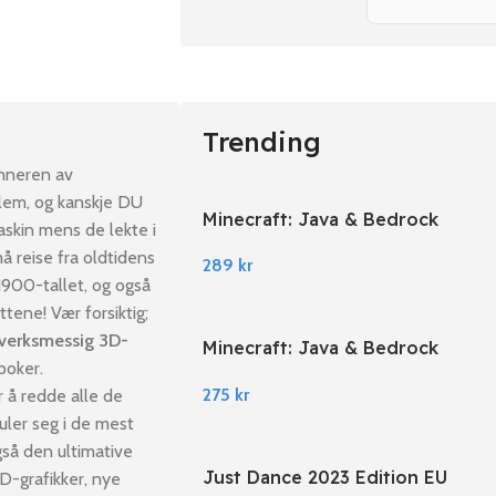
Trending
inneren av
blem, og kanskje DU
Minecraft: Java & Bedrock
askin mens de lekte i
Edition PC Windows
å reise fra oldtidens
289
kr
 1900-tallet, og også
ttene! Vær forsiktig;
verksmessig 3D-
Minecraft: Java & Bedrock
poker.
Edition EU PC Windows
275
kr
r å redde alle de
ler seg i de mest
å den ultimative
Just Dance 2023 Edition EU
3D-grafikker, nye