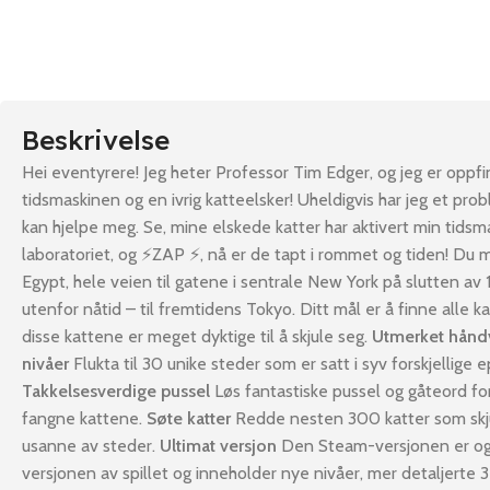
Beskrivelse
Hei eventyrere! Jeg heter Professor Tim Edger, og jeg er oppf
tidsmaskinen og en ivrig katteelsker! Uheldigvis har jeg et pro
kan hjelpe meg. Se, mine elskede katter har aktivert min tidsm
laboratoriet, og ⚡ZAP ⚡, nå er de tapt i rommet og tiden! Du m
Egypt, hele veien til gatene i sentrale New York på slutten av
utenfor nåtid – til fremtidens Tokyo. Ditt mål er å finne alle ka
disse kattene er meget dyktige til å skjule seg.
Utmerket hånd
nivåer
Flukta til 30 unike steder som er satt i syv forskjellige e
Takkelsesverdige pussel
Løs fantastiske pussel og gåteord fo
fangne kattene.
Søte katter
Redde nesten 300 katter som skju
usanne av steder.
Ultimat versjon
Den Steam-versjonen er ogs
versjonen av spillet og inneholder nye nivåer, mer detaljerte 