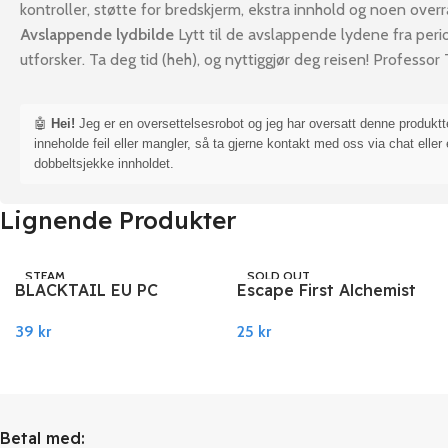
kontroller, støtte for bredskjerm, ekstra innhold og noen overr
Avslappende lydbilde
Lytt til de avslappende lydene fra per
utforsker. Ta deg tid (heh), og nyttiggjør deg reisen! Professor 
🤖
Hei!
Jeg er en oversettelsesrobot og jeg har oversatt denne produkt
inneholde feil eller mangler, så ta gjerne kontakt med oss via chat eller 
dobbeltsjekke innholdet.
Lignende Produkter
STEAM
SOLD OUT
BLACKTAIL EU PC
Escape First Alchemist
STEAM
Steam
PC Steam
39
kr
25
kr
Legg I Handlekurv
Les Mer
Betal med: