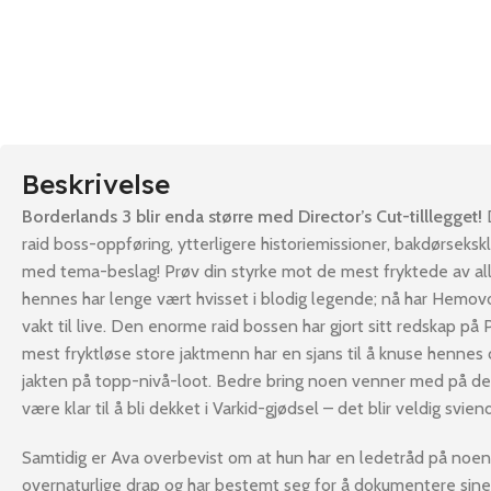
Beskrivelse
Borderlands 3 blir enda større med Director’s Cut-tilllegget!
D
raid boss-oppføring, ytterligere historiemissioner, bakdørsekskl
med tema-beslag! Prøv din styrke mot de mest fryktede av all
hennes har lenge vært hvisset i blodig legende; nå har Hemov
vakt til live. Den enorme raid bossen har gjort sitt redskap på
mest fryktløse store jaktmenn har en sjans til å knuse hennes c
jakten på topp-nivå-loot. Bedre bring noen venner med på 
være klar til å bli dekket i Varkid-gjødsel – det blir veldig svien
Samtidig er Ava overbevist om at hun har en ledetråd på noen
overnaturlige drap og har bestemt seg for å dokumentere sine 