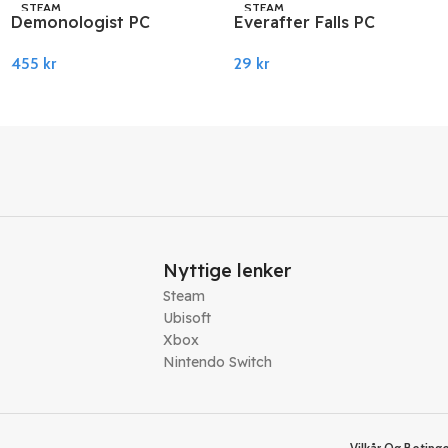
STEAM
STEAM
Demonologist PC
Everafter Falls PC
Steam
Steam
455
kr
29
kr
Legg I Handlekurv
Legg I Handlekurv
Nyttige lenker
Steam
Ubisoft
Xbox
Nintendo Switch