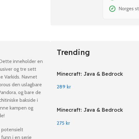
Norges st
✔
Trending
ette inneholder en
usiver og tre sett
Minecraft: Java & Bedrock
e Varkids. Navnet
Edition PC Windows
orous den uslagbare
289
kr
 Pandora, og bare de
hitiniske bakside i
denne kampen og
Minecraft: Java & Bedrock
de!
Edition EU PC Windows
275
kr
 potensielt
funn i en serie