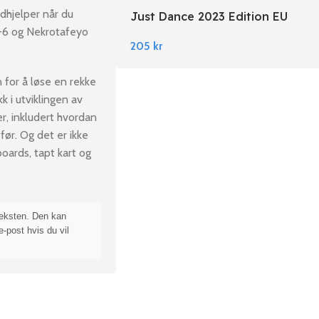
hjelper når du
Just Dance 2023 Edition EU
Nintendo Switch
-6 og Nekrotafeyo
205
kr
 for å løse en rekke
k i utviklingen av
r, inkludert hvordan
før. Og det er ikke
boards, tapt kart og
teksten. Den kan
e-post hvis du vil