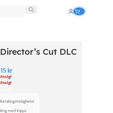
 Director’s Cut DLC
115
kr
Utsolgt
Utsolgt
rustpilot
 Betalingsmuligheter
aling med Vipps