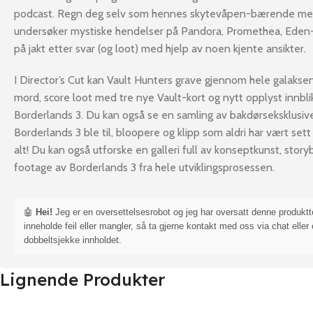
podcast. Regn deg selv som hennes skytevåpen-bærende med
undersøker mystiske hendelser på Pandora, Promethea, Eden
på jakt etter svar (og loot) med hjelp av noen kjente ansikter.
I Director’s Cut kan Vault Hunters grave gjennom hele galaksen
mord, score loot med tre nye Vault-kort og nytt opplyst innblik
Borderlands 3. Du kan også se en samling av bakdørseksklusive
Borderlands 3 ble til, bloopere og klipp som aldri har vært sett 
alt! Du kan også utforske en galleri full av konseptkunst, story
footage av Borderlands 3 fra hele utviklingsprosessen.
🤖
Hei!
Jeg er en oversettelsesrobot og jeg har oversatt denne produkt
inneholde feil eller mangler, så ta gjerne kontakt med oss via chat eller 
dobbeltsjekke innholdet.
Lignende Produkter