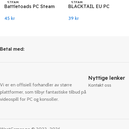
STEAM
STEAM
Battletoads PC Steam
BLACKTAIL EU PC
Steam
45
kr
39
kr
Legg I Handlekurv
Legg I Handlekurv
Betal med:
Nyttige lenker
Vi er en offisiell forhandler av større
Kontakt oss
plattformer, som tilbyr fantastiske tilbud på
videospill for PC og konsoller.