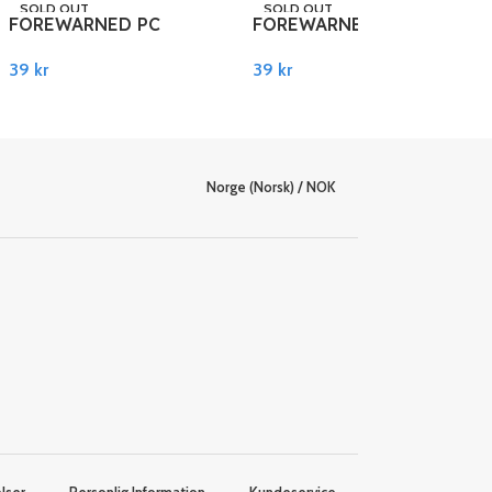
SOLD OUT
SOLD OUT
FOREWARNED PC
FOREWARNED EU PC
STEAM
STEAM
Steam
Steam
39
kr
39
kr
Les Mer
Les Mer
Norge (Norsk) / NOK