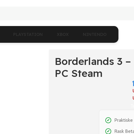
PLAYSTATION
XBOX
NINTENDO
Borderlands 3 –
PC Steam
T
Praktiske
✔
Rask Bet
✔