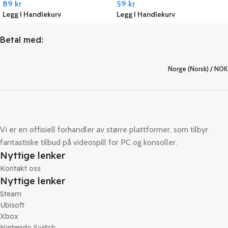
89
kr
59
kr
PC Steam
Legg I Handlekurv
Legg I Handlekurv
Betal med:
Norge (Norsk) / NOK
Vi er en offisiell forhandler av større plattformer, som tilbyr
fantastiske tilbud på videospill for PC og konsoller.
Nyttige lenker
Kontakt oss
Nyttige lenker
Steam
Ubisoft
Xbox
Nintendo Switch