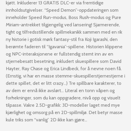
kjøtt. Inkluderer 13 GRATIS DLC-er via fremtidige
innholdsutgivelser. “Speed Demon”-oppdateringen som
inneholder Speed Run-modus, Boss Rush-modus og Pure
Miriam-antrekket tilgjengelig ved lansering! Sjarmerende,
tight og tilfredsstillende spillmekanikk sammen med en rik
ny historie i gotisk mørk fantasy-stil fra Koji Igarashi, den
berømte faderen til “Igavania”-spillene. Historien klippene
og NPC-interaksjonene er fullstendig stemt inn av en
stjernebesatt besetning, inkludert skuespillere som David
Hayter, Ray Chase og Erica Lindbeck, for å nevne noen få.
(Ernstig, vi har en masse stemme-skuespillerstjernestjerne i
dette spillet, det er litt crazy…) Tre spillbare karakterer, to
av dem er ennå ikke avslørt… Literal en tonn våpen og
forhekninger, som du kan oppgradere, nivå opp og visuelt
tilpasse. Vakre 2.5D-grafikk: 3D-modeller laget med mye
kjærlighet og omsorg på en 2D-spillmiljø. Det betyr masse
kule triks som “vanlig” 2D ikke kan gjøre…