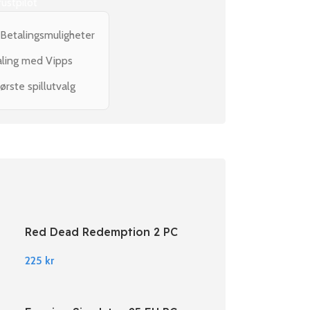
rustpilot
 Betalingsmuligheter
aling med Vipps
ørste spillutvalg
Red Dead Redemption 2 PC
Rockstar Digital Download
225
kr