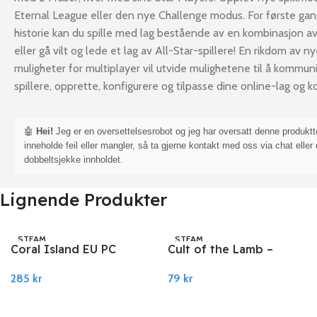
Eternal League eller den nye Challenge modus. For første gan
historie kan du spille med lag bestående av en kombinasjon av f
eller gå vilt og lede et lag av All-Star-spillere! En rikdom av n
muligheter for multiplayer vil utvide mulighetene til å kommu
spillere, opprette, konfigurere og tilpasse dine online-lag og k
🤖
Hei!
Jeg er en oversettelsesrobot og jeg har oversatt denne produkt
inneholde feil eller mangler, så ta gjerne kontakt med oss via chat eller 
dobbeltsjekke innholdet.
Lignende Produkter
STEAM
STEAM
Coral Island EU PC
Cult of the Lamb –
Steam
Sinful Pack DLC PC
285
kr
79
kr
Steam
Legg I Handlekurv
Legg I Handlekurv