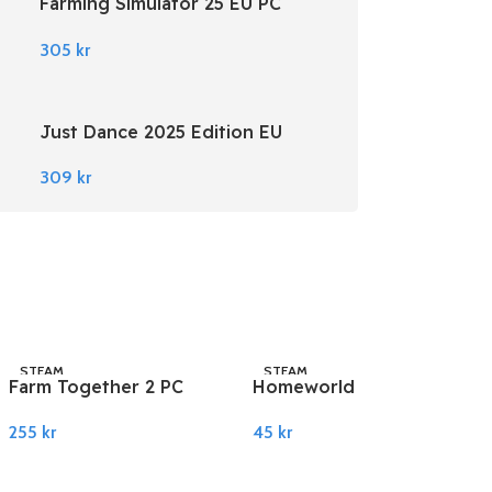
Farming Simulator 25 EU PC
Steam
305
kr
Just Dance 2025 Edition EU
Nintendo Switch
309
kr
STEAM
STEAM
Farm Together 2 PC
Homeworld 3 PC Steam
Steam
45
kr
255
kr
Legg I Handlekurv
Legg I Handlekurv