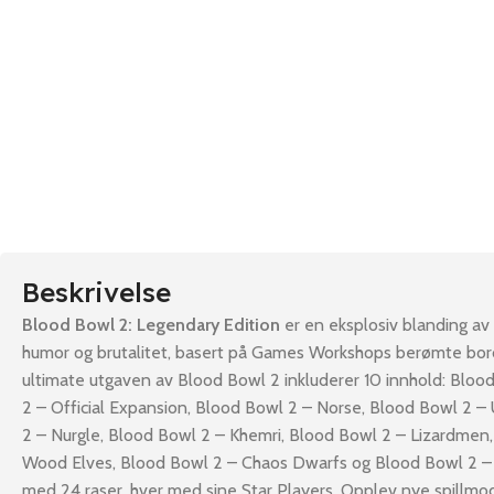
Beskrivelse
Blood Bowl 2: Legendary Edition
er en eksplosiv blanding av t
humor og brutalitet, basert på Games Workshops berømte bor
ultimate utgaven av Blood Bowl 2 inkluderer 10 innhold: Bloo
2 – Official Expansion, Blood Bowl 2 – Norse, Blood Bowl 2 
2 – Nurgle, Blood Bowl 2 – Khemri, Blood Bowl 2 – Lizardmen
Wood Elves, Blood Bowl 2 – Chaos Dwarfs og Blood Bowl 2 – 
med 24 raser, hver med sine Star Players. Opplev nye spillmo