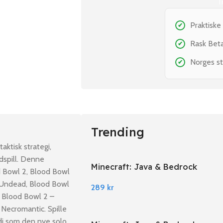
T
Praktiske
✔
Rask Bet
✔
Norges st
✔
Trending
aktisk strategi,
dspill. Denne
Minecraft: Java & Bedrock
d Bowl 2, Blood Bowl
Edition PC Windows
– Undead, Blood Bowl
289
kr
, Blood Bowl 2 –
Necromantic. Spille
di som den nye solo