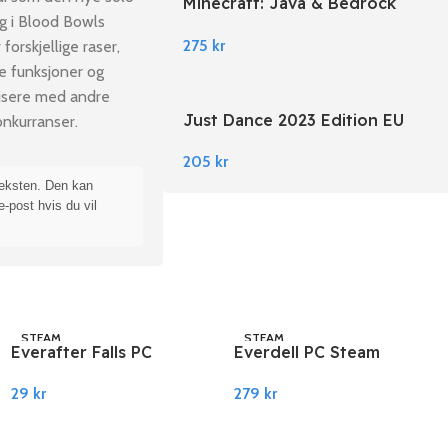
Minecraft: Java & Bedrock
g i Blood Bowls
Edition EU PC Windows
275
kr
orskjellige raser,
ye funksjoner og
nisere med andre
Just Dance 2023 Edition EU
onkurranser.
Nintendo Switch
205
kr
teksten. Den kan
e-post hvis du vil
STEAM
STEAM
Everafter Falls PC
Everdell PC Steam
Steam
279
kr
29
kr
Legg I Handlekurv
Legg I Handlekurv