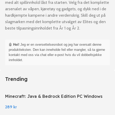
med alt spillinnhold låst fra starten. Velg fra det komplette
arsenalet av våpen, kjøretøy og gadgets, og dykk ned i de
hardkjempte kampene i andre verdenskrig. Skill deg ut på
slagmarken med det komplette utvalget av Elites og den
beste tilpasningsinnholdet fra År 1 og År 2.
🤖
Hei!
Jeg er en oversettelsesrobot og jeg har oversatt denne
produktteksten. Den kan inneholde feil eller mangler, så ta gjerne
kontakt med oss via chat eller e-post hvis du vil dobbeltsjekke
innholdet.
Trending
Minecraft: Java & Bedrock Edition PC Windows
289
kr