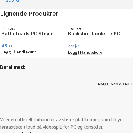
205
kr
Lignende Produkter
STEAM
STEAM
Battletoads PC Steam
Buckshot Roulette PC
Steam
45
kr
49
kr
Legg I Handlekurv
Legg I Handlekurv
Betal med:
Norge (Norsk) / NOK
Vi er en offisiell forhandler av større plattformer, som tilbyr
fantastiske tilbud på videospill for PC og konsoller.