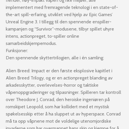
fiender, høy-impakt våpen og rike miljøer; alle
implementert med fremragende teknologi i en state-of-
the-art spill-erfaring, utviklet ved hjelp av Epic Games’
Unreal Engine 3. I tillegg til den spennende enspiller-
kampanjen og “Survivor”-modusene, tilbyr spillet uhyre
intens, actionpreget, to-spiller online
samarbeidskjempemodus.
Funksjoner:
Den spennende skyttertrilogien, alle i én samling:
Alien Breed: Impact er den første eksplosive kapitlet i
Alien Breed Trilogy, og er en actionpreget blanding av
arkadesskytter, overlevelses-horror og taktiske
våpenoppgraderinger og tilpasninger. Spilleren tar kontroll
over Theodore J. Conrad, den heroiske ingeniøren på
romskipet Leopold, som har kollidert med et mystisk
spøkelsesskip etter å ha sluppet ut av hyperspace. Conrad
må ta opp våpnene mot de voldelige utenomjordiske
invaderne som har overmannet hans skip og kjempe for å