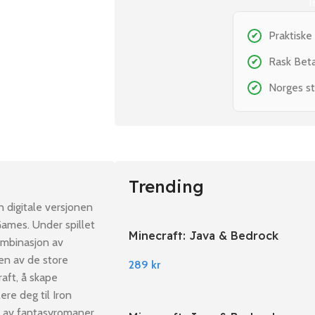
T
Praktiske
✔
Rask Bet
✔
Norges st
✔
Trending
 digitale versjonen
Games. Under spillet
Minecraft: Java & Bedrock
ombinasjon av
Edition PC Windows
 en av de store
289
kr
aft, å skape
ere deg til Iron
n av fantasyromaner