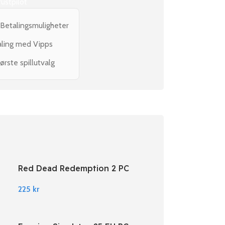
rustpilot
 Betalingsmuligheter
aling med Vipps
ørste spillutvalg
Red Dead Redemption 2 PC
Rockstar Digital Download
225
kr