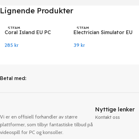
Lignende Produkter
STEAM
STEAM
Coral Island EU PC
Electrician Simulator EU
Steam
PC Steam
285
kr
39
kr
Legg I Handlekurv
Legg I Handlekurv
Betal med:
Nyttige lenker
Vi er en offisiell forhandler av større
Kontakt oss
plattformer, som tilbyr fantastiske tilbud på
videospill for PC og konsoller.