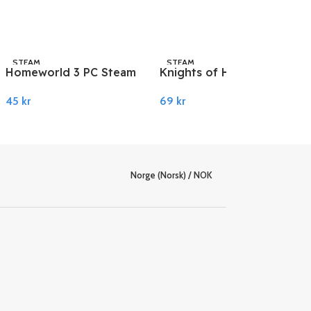
STEAM
STEAM
Homeworld 3 PC Steam
Knights of Honor II:
Sovereign EU PC Steam
45
kr
69
kr
Legg I Handlekurv
Legg I Handlekurv
Norge (Norsk) / NOK