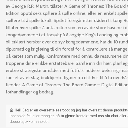
av George R.R. Martin, tillater A Game of Thrones: The Board 
Edition opptil seks spillere å spille online, eller en enkelt spil
spillere til å spille lokalt. Spillet foregår etter døden til kong
tillater hver spiller å anta rollen som en av de store husene i 
kongedømmene i et forsøk på å angripe King’s Landing og erob
bli erklært hersker over de syv kongedømmene, har du 10 runde
diplomati og krigføring til din fordel for å kontrollere så mang
på kartet som mulig. Konfrontere med omhu, da ressursene di
troppene dine er ikke erstattebare. Samle inn din hær, planleg
erobre strategiske områder med fotfolk, riddere, beleiringsmas
kaoset av et slag, bruk kjente figurer fra ditt hus til å ta over
fiender. A Game of Thrones: The Board Game – Digital Edition 
forhandlinger og bedrag.
🤖
Hei!
Jeg er en oversettelsesrobot og jeg har oversatt denne produkt
inneholde feil eller mangler, så ta gjerne kontakt med oss via chat eller 
dobbeltsjekke innholdet.