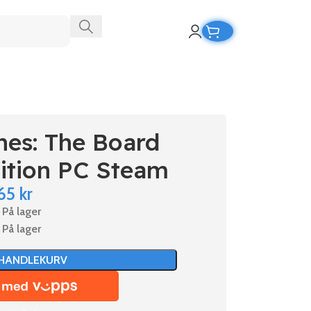
nes: The Board
ition PC Steam
65
kr
På lager
På lager
 HANDLEKURV