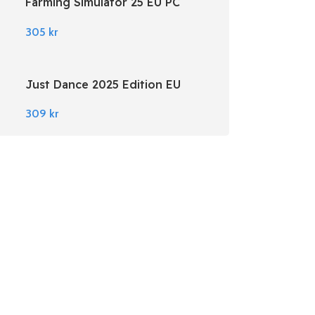
Farming Simulator 25 EU PC
Steam
305
kr
Just Dance 2025 Edition EU
Nintendo Switch
309
kr