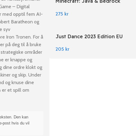
Minecraft: Java & Bedrock
Game – Digital
Edition EU PC Windows
275
kr
ler med opptil fem AI-
 Robert Baratheon og
de syv
Just Dance 2023 Edition EU
re Iron Tronen. For å
Nintendo Switch
r på deg til å bruke
205
kr
e strategiske områder
ne er knappe og
g dine ordre klokt og
kiner og skip. Under
hånd og knuse dine
er et spill om
teksten. Den kan
e-post hvis du vil