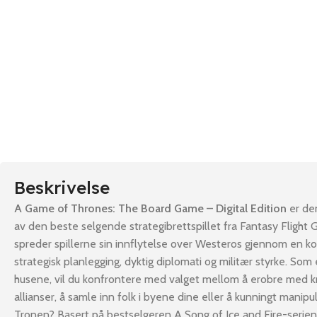
Beskrivelse
A Game of Thrones: The Board Game – Digital Edition
er den
av den beste selgende strategibrettspillet fra Fantasy Flight 
spreder spillerne sin innflytelse over Westeros gjennom en k
strategisk planlegging, dyktig diplomati og militær styrke. Som
husene, vil du konfrontere med valget mellom å erobre med kr
allianser, å samle inn folk i byene dine eller å kunningt manipul
Tronen? Basert på bestselgeren A Song of Ice and Fire-serie