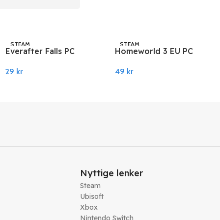
STEAM
STEAM
Everafter Falls PC
Homeworld 3 EU PC
Steam
Steam
29
kr
49
kr
Legg I Handlekurv
Legg I Handlekurv
Nyttige lenker
Steam
Ubisoft
Xbox
Nintendo Switch